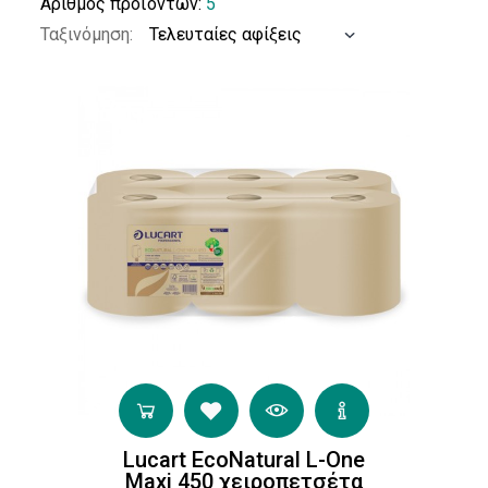
Αριθμός προϊόντων:
5
Χειροπετσέτα
Ταξινόμηση:
σε Ρολό
(1)
Ρολό
Centerfeed
(2)
Βιομηχανικό
Ρολό
(1)
Φύλλα
2φυλλο
Lucart EcoNatural L-One
(5)
Maxi 450 χειροπετσέτα