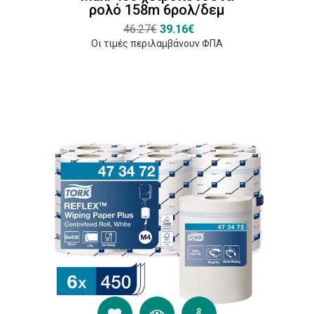
ρολό 158m 6ρολ/δεμ
46.27€
39.16€
Οι τιμές περιλαμβάνουν ΦΠΑ
Πιστοποιήσεις
Food
Safe
(1)
EU
Ecolabel
(4)
Συµβούλιο
∆ιαχείρισης
των ∆ασών
(FSC)
(2)