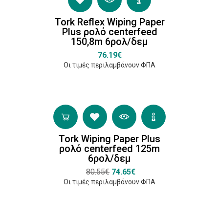
Πρόγραμμα
για την
Tork Reflex Wiping Paper
επικύρωση
Plus ρολό centerfeed
της δασικής
150,8m 6ρολ/δεμ
πιστοποίησης
76.19€
(PEFC)
Οι τιμές περιλαμβάνουν ΦΠΑ
(1)
Κατασκευαστές
Tork Wiping Paper Plus
Tork
ρολό centerfeed 125m
(2)
6ρολ/δεμ
80.55€
74.65€
Lucart
Οι τιμές περιλαμβάνουν ΦΠΑ
Professional
(2)
Clean