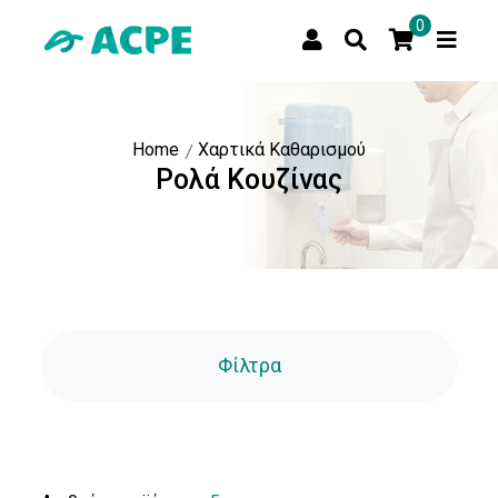
0
Home
Χαρτικά Καθαρισμού
Ρολά Κουζίνας
Τιμή
Τιμή:
Αποστολή
Φίλτρα
Τύπος
Χαρτιού