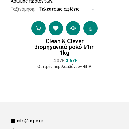
Αριθμός προϊόντων:
1
Ταξινόμηση:
Φύλλα
Clean & Clever
2φυλλο
βιομηχανικό ρολό 91m
(1)
1kg
4.07€
3.67€
Οι τιμές περιλαμβάνουν ΦΠΑ
Πιστοποιήσεις
Food
Safe
(1)
info@acpe.gr