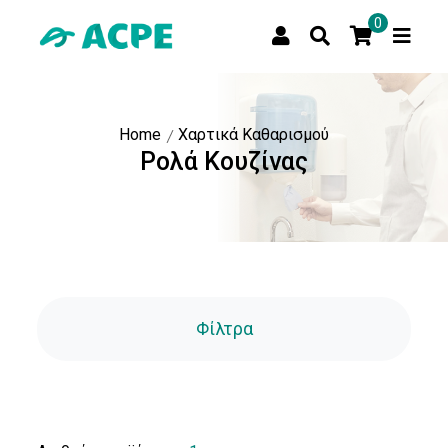
0
Home
Χαρτικά Καθαρισμού
Τιμή
Ρολά Κουζίνας
Τιμή:
Αποστολή
Φίλτρα
Τύπος
Χαρτιού
Βιομηχανικό
Ρολό
(1)