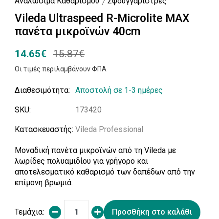
Αναλώσιμα Καθαρισμού
Σφουγγαρίστρες
Vileda Ultraspeed R-Microlite ΜΑΧ
πανέτα μικροϊνών 40cm
14.65€
15.87€
Οι τιμές περιλαμβάνουν ΦΠΑ
Διαθεσιμότητα:
Αποστολή σε 1-3 ημέρες
SKU:
173420
Κατασκευαστής:
Vileda Professional
Μοναδική πανέτα μικροϊνών από τη Vileda με
λωρίδες πολυαμιδίου για γρήγορο και
αποτελεσματικό καθαρισμό των δαπέδων από την
επίμονη βρωμιά.
Τεμάχια:
Προσθήκη στο καλάθι