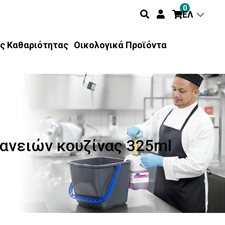
0
ΕΛ
ς Καθαριότητας
Οικολογικά Προϊόντα
φανειών κουζίνας 325ml