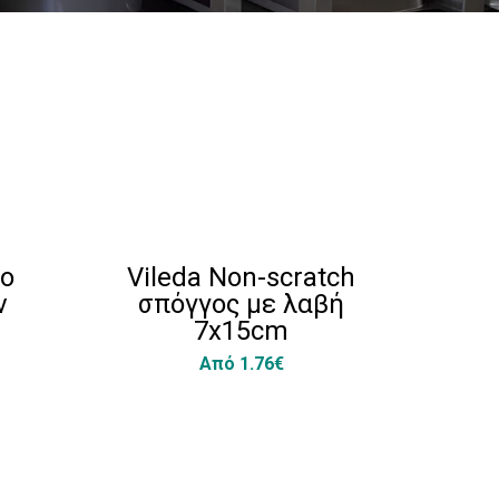
ro
Vileda Non-scratch
D
ν
σπόγγος με λαβή
Br
7x15cm
απ
Από 1.76€