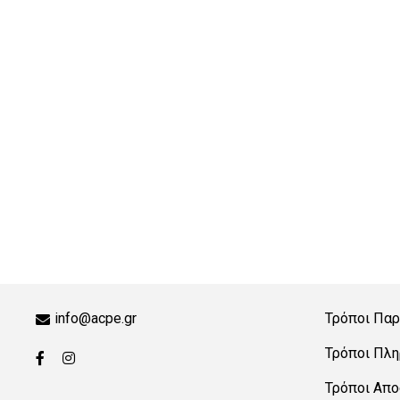
ower
κό
λής
info@acpe.gr
Τρόποι Παρ
Τρόποι Πλ
Τρόποι Απ