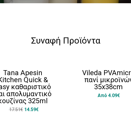
Συναφή Προϊόντα
Tana Apesin
Vileda PVAmic
Kitchen Quick &
πανί μικροϊνώ
asy καθαριστικό
35x38cm
αι απολυμαντικό
Από 4.09€
κουζίνας 325ml
17.51€
14.59€