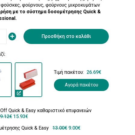
, φούσκες, φούρνους, φούρνους μικροκυμάτων
χρήση με το σύστημα δοσομέτρησης Quick &
sional.
Προσθήκη στο καλάθι
ζί:
Τιμή πακέτου:
26.69€
Αγορά πακέτου
 Off Quick & Easy καθαριστικό επιφανειών
9.12€
15.93€
μέτρησης Quick & Easy
13.00€
9.00€