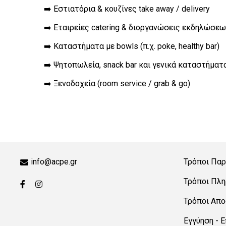
➡️ Εστιατόρια & κουζίνες take away / delivery
➡️ Εταιρείες catering & διοργανώσεις εκδηλώσε
➡️ Καταστήματα με bowls (π.χ. poke, healthy bar)
➡️ Ψητοπωλεία, snack bar και γενικά καταστήμα
➡️ Ξενοδοχεία (room service / grab & go)
info@acpe.gr
Τρόποι Παρ
Τρόποι Πλ
Τρόποι Απ
Εγγύηση - 