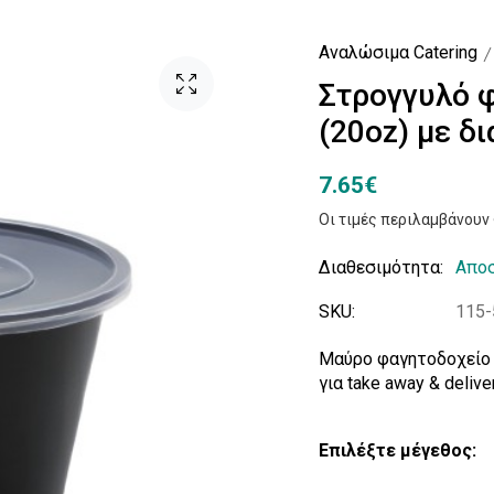
Αναλώσιμα Catering
Στρογγυλό 
(20oz) με δ
7.65€
Οι τιμές περιλαμβάνου
Διαθεσιμότητα:
Αποσ
SKU:
115-
Μαύρο φαγητοδοχείο P
για take away & deliv
Επιλέξτε μέγεθος: