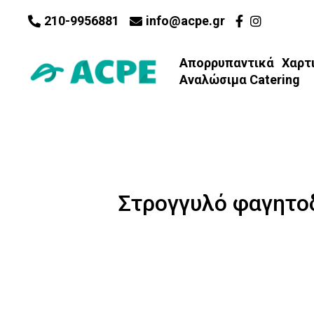
210-9956881
info@acpe.gr
Απορρυπαντικά
Χαρτ
Αναλώσιμα Catering
Στρογγυλό φαγητοδ