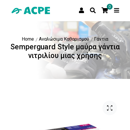
0
Home
Αναλώσιμα Καθαρισμού
Γάντια
Semperguard Style μαύρα γάντια
νιτριλίου μιας χρήσης