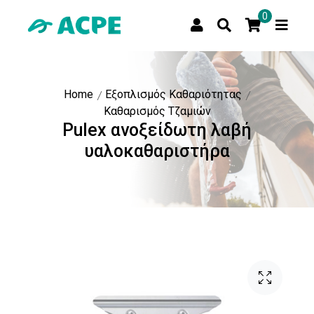
0
Home
Εξοπλισμός Καθαριότητας
Καθαρισμός Τζαμιών
Pulex ανοξείδωτη λαβή
υαλοκαθαριστήρα