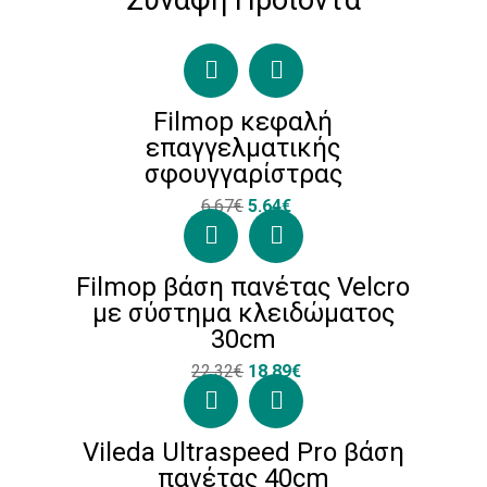
Συναφή Προϊόντα
Filmop κεφαλή
επαγγελματικής
σφουγγαρίστρας
6.67€
5.64€
Filmop βάση πανέτας Velcro
με σύστημα κλειδώματος
30cm
22.32€
18.89€
Vileda Ultraspeed Pro βάση
πανέτας 40cm