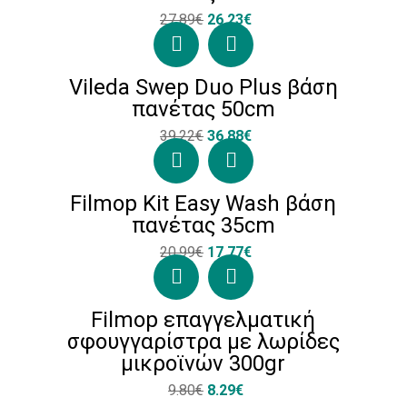
27.89€
26.23€
Vileda Swep Duo Plus βάση
πανέτας 50cm
39.22€
36.88€
Filmop Kit Easy Wash βάση
πανέτας 35cm
20.99€
17.77€
Filmop επαγγελματική
σφουγγαρίστρα με λωρίδες
μικροϊνών 300gr
9.80€
8.29€