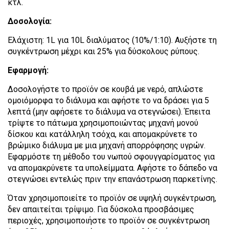
κτλ.
Δοσολογία:
Ελάχιστη: 1L για 10L διαλύµατος (10%/1:10). Αυξήστε τη
συγκέντρωση µέχρι και 25% για δύσκολους ρύπους.
Εφαρµογή:
Δοσολογήστε το προϊόν σε κουβά με νερό, απλώστε
οµοιόµορφα το διάλυµα και αφήστε το να δράσει για 5
λεπτά (µην αφήσετε το διάλυµα να στεγνώσει). Έπειτα
τρίψτε το πάτωµα χρησιµοποιώντας µηχανή µονού
δίσκου και κατάλληλη τσόχα, και αποµακρύνετε το
βρώµικο διάλυµα µε µια µηχανή απορρόφησης υγρών.
Εφαρµόστε τη µέθοδο του νωπού σφουγγαρίσµατος για
να αποµακρύνετε τα υπολείµµατα. Αφήστε το δάπεδο να
στεγνώσει εντελώς πριν την επανάστρωση παρκετίνης.
Όταν χρησιµοποιείτε το προϊόν σε υψηλή συγκέντρωση,
δεν απαιτείται τρίψιµο. Για δύσκολα προσβάσιµες
περιοχές, χρησιµοποιήστε το προϊόν σε συγκέντρωση