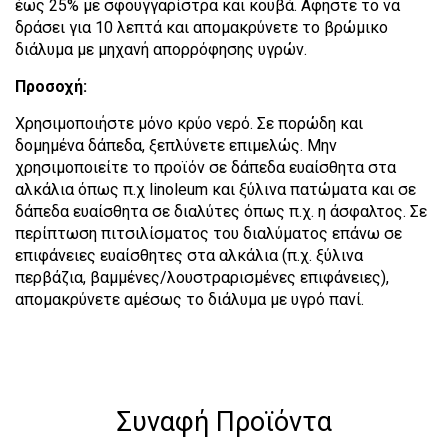
έως 25% µε σφουγγαρίστρα και κουβά. Αφήστε το να
δράσει για 10 λεπτά και αποµακρύνετε το βρώµικο
διάλυµα µε µηχανή απορρόφησης υγρών.
Προσοχή:
Χρησιμοποιήστε µόνο κρύο νερό. Σε πορώδη και
δοµηµένα δάπεδα, ξεπλύνετε επιµελώς. Μην
χρησιµοποιείτε το προϊόν σε δάπεδα ευαίσθητα στα
αλκάλια όπως π.χ linoleum και ξύλινα πατώµατα και σε
δάπεδα ευαίσθητα σε διαλύτες όπως π.χ. η άσφαλτος. Σε
περίπτωση πιτσιλίσµατος του διαλύµατος επάνω σε
επιφάνειες ευαίσθητες στα αλκάλια (π.χ. ξύλινα
περβάζια, βαµµένες/λουστραρισµένες επιφάνειες),
αποµακρύνετε αµέσως το διάλυµα µε υγρό πανί.
Συναφή Προϊόντα