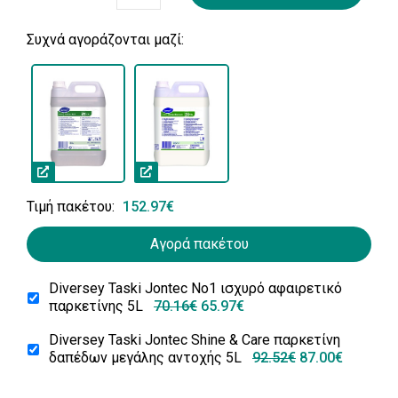
Συχνά αγοράζονται μαζί:
Τιμή πακέτου:
152.97€
Αγορά πακέτου
Diversey Taski Jontec No1 ισχυρό αφαιρετικό
παρκετίνης 5L
70.16€
65.97€
Diversey Taski Jontec Shine & Care παρκετίνη
δαπέδων μεγάλης αντοχής 5L
92.52€
87.00€