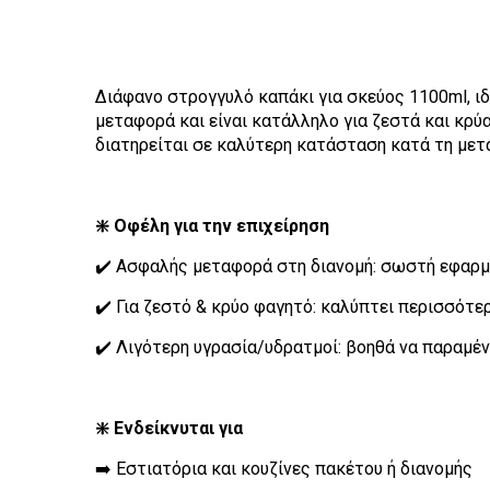
Διάφανο στρογγυλό καπάκι για σκεύος 1100ml, ιδ
μεταφορά και είναι κατάλληλο για ζεστά και κρύ
διατηρείται σε καλύτερη κατάσταση κατά τη μετ
❇️ Οφέλη για την επιχείρηση
✔️ Ασφαλής μεταφορά στη διανομή: σωστή εφαρμο
✔️ Για ζεστό & κρύο φαγητό: καλύπτει περισσότερ
✔️ Λιγότερη υγρασία/υδρατμοί: βοηθά να παραμέν
❇️ Ενδείκνυται για
➡️ Εστιατόρια και κουζίνες πακέτου ή διανομής