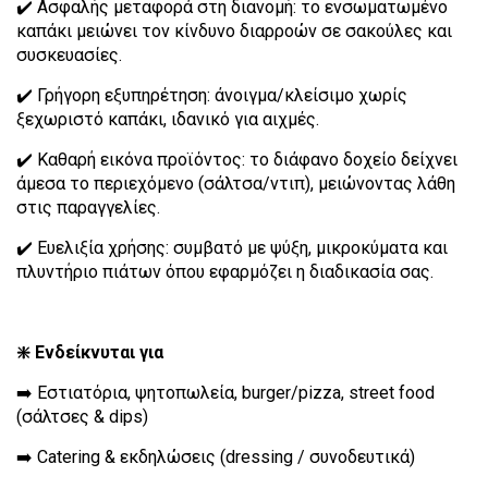
✔️ Ασφαλής μεταφορά στη διανομή: το ενσωματωμένο
καπάκι μειώνει τον κίνδυνο διαρροών σε σακούλες και
συσκευασίες.
✔️ Γρήγορη εξυπηρέτηση: άνοιγμα/κλείσιμο χωρίς
ξεχωριστό καπάκι, ιδανικό για αιχμές.
✔️ Καθαρή εικόνα προϊόντος: το διάφανο δοχείο δείχνει
άμεσα το περιεχόμενο (σάλτσα/ντιπ), μειώνοντας λάθη
στις παραγγελίες.
✔️ Ευελιξία χρήσης: συμβατό με ψύξη, μικροκύματα και
πλυντήριο πιάτων όπου εφαρμόζει η διαδικασία σας.
❇️ Ενδείκνυται για
➡️ Εστιατόρια, ψητοπωλεία, burger/pizza, street food
(σάλτσες & dips)
➡️ Catering & εκδηλώσεις (dressing / συνοδευτικά)