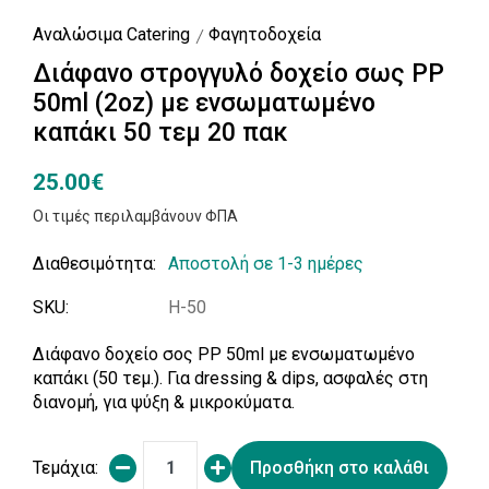
Αναλώσιμα Catering
Φαγητοδοχεία
Διάφανο στρογγυλό δοχείο σως PP
50ml (2oz) με ενσωματωμένο
καπάκι 50 τεμ 20 πακ
25.00€
Οι τιμές περιλαμβάνουν ΦΠΑ
Διαθεσιμότητα:
Αποστολή σε 1-3 ημέρες
SKU:
H-50
Διάφανο δοχείο σος PP 50ml με ενσωματωμένο
καπάκι (50 τεμ.). Για dressing & dips, ασφαλές στη
διανομή, για ψύξη & μικροκύματα.
Τεμάχια:
Προσθήκη στο καλάθι