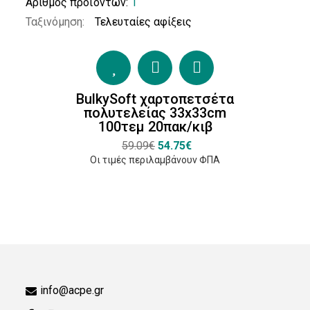
Πρόγραμμα
Αριθμός προϊόντων:
1
για την
Ταξινόμηση:
επικύρωση
της δασικής
πιστοποίησης
(PEFC)
BulkySoft χαρτοπετσέτα
(1)
πολυτελείας 33x33cm
100τεμ 20πακ/κιβ
59.09€
54.75€
Οι τιμές περιλαμβάνουν ΦΠΑ
Κατασκευαστές
Tork
(2)
Lucart
Professional
(3)
info@acpe.gr