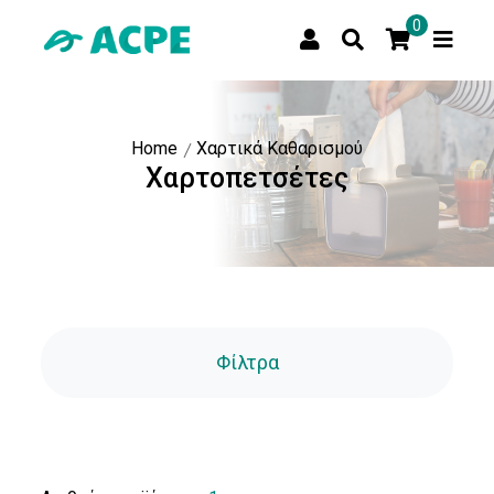
0
Home
Χαρτικά Καθαρισμού
Τιμή
Χαρτοπετσέτες
Τιμή:
Αποστολή
Φίλτρα
Πιστοποιήσεις
EU
Ecolabel
(1)