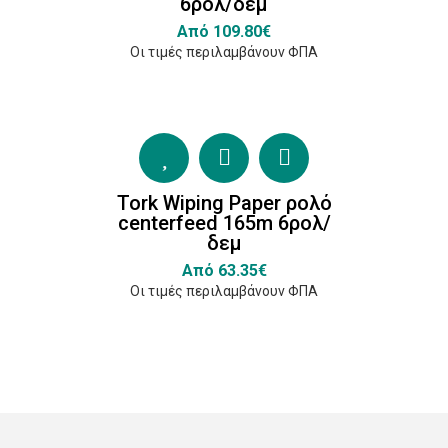
6ρολ/δεμ
(4)
Από 109.80€
BulkySoft
Οι τιμές περιλαμβάνουν ΦΠΑ
(1)
Tork Wiping Paper ρολό
centerfeed 165m 6ρολ/
δεμ
Από 63.35€
Οι τιμές περιλαμβάνουν ΦΠΑ