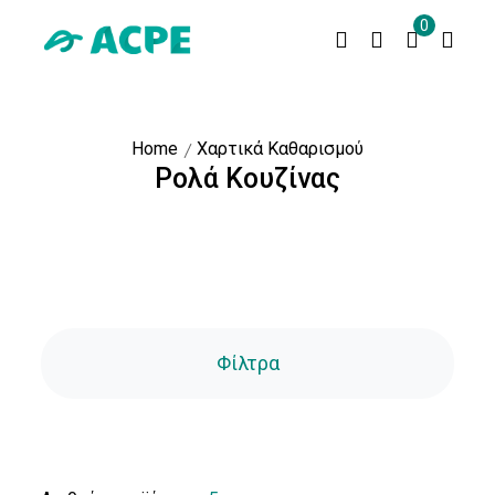
0
Home
Χαρτικά Καθαρισμού
Ρολά Κουζίνας
Τιμή
Τιμή:
Αποστολή
Φίλτρα
Τύπος
Χαρτιού
Ρολό