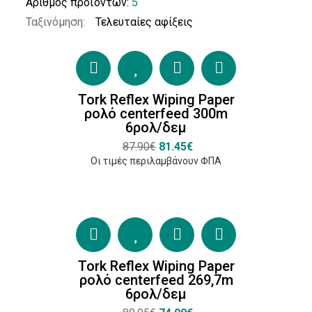
Αριθμός προϊόντων:
5
Centerfeed
Ταξινόμηση:
(4)
Βιομηχανικό
Ρολό
(1)
Tork Reflex Wiping Paper
ρολό centerfeed 300m
6ρολ/δεμ
87.90€
81.45€
Φύλλα
Οι τιμές περιλαμβάνουν ΦΠΑ
1φυλλο
(5)
Tork Reflex Wiping Paper
ρολό centerfeed 269,7m
Πιστοποιήσεις
6ρολ/δεμ
Food