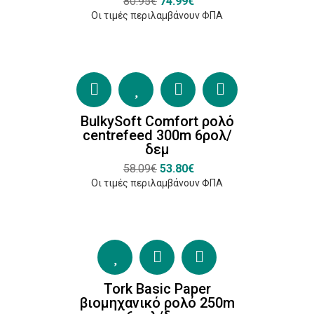
80.95€
74.99€
Safe
Οι τιμές περιλαμβάνουν ΦΠΑ
(2)
EU
Ecolabel
(5)
BulkySoft Comfort ρολό
centrefeed 300m 6ρολ/
Συµβούλιο
δεμ
∆ιαχείρισης
58.09€
53.80€
των ∆ασών
Οι τιμές περιλαμβάνουν ΦΠΑ
(FSC)
(4)
Κατασκευαστές
Tork Basic Paper
Tork
βιομηχανικό ρολό 250m