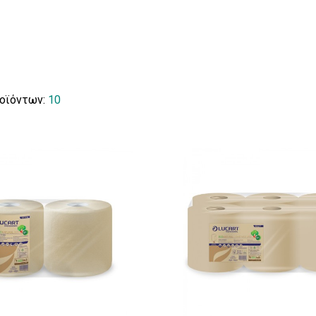
ροϊόντων:
10