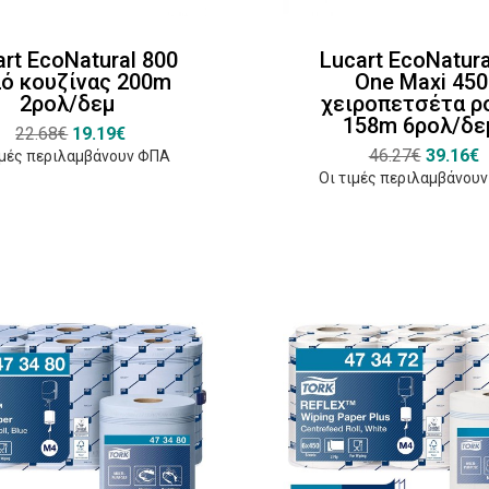
art EcoNatural 800
Lucart EcoNatura
ό κουζίνας 200m
One Maxi 450
2ρολ/δεμ
χειροπετσέτα ρ
158m 6ρολ/δε
22.68€
19.19€
46.27€
39.16€
ιμές περιλαμβάνουν ΦΠΑ
Οι τιμές περιλαμβάνου