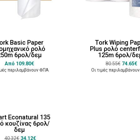
ork Basic Paper
Tork Wiping Pa
ιομηχανικό ρολό
Plus ρολό center
250m 6ρολ/δεμ
125m 6ρολ/δε
Από 109.80€
80.55€
74.65€
ιμές περιλαμβάνουν ΦΠΑ
Οι τιμές περιλαμβάνου
art Econatural 135
ό κουζίνας 6ρολ/
δεμ
40.32€
34.12€