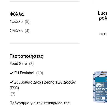
Luc
Φύλλα
ρολ
1φυλλο
(5)
2φυλλο
(4)
Οι τ
Πιστοποιήσεις
Food Safe
(2)
EU Ecolabel
(10)
Συµβούλιο ∆ιαχείρισης των ∆ασών
(FSC)
(7)
Πρόγραμμα για την επικύρωση της