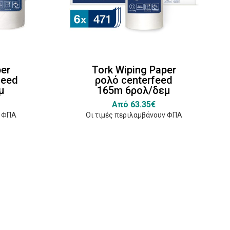
per
Tork Wiping Paper
feed
ρολό centerfeed
μ
165m 6ρολ/δεμ
Από 63.35€
ν ΦΠΑ
Οι τιμές περιλαμβάνουν ΦΠΑ