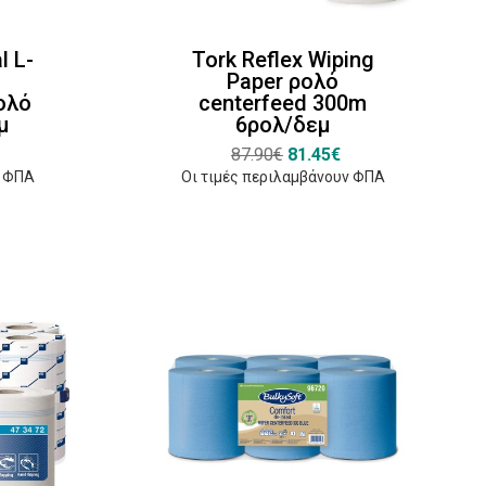
l L-
Tork Reflex Wiping
Paper ρολό
ολό
centerfeed 300m
μ
6ρολ/δεμ
87.90€
81.45€
ν ΦΠΑ
Οι τιμές περιλαμβάνουν ΦΠΑ