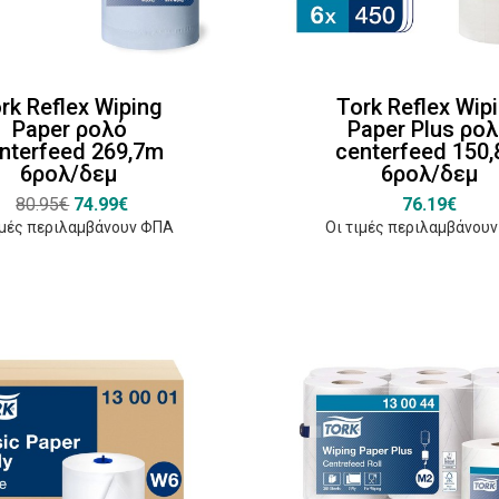
rk Reflex Wiping
Tork Reflex Wip
Paper ρολό
Paper Plus ρο
nterfeed 269,7m
centerfeed 150
6ρολ/δεμ
6ρολ/δεμ
80.95€
74.99€
76.19€
ιμές περιλαμβάνουν ΦΠΑ
Οι τιμές περιλαμβάνου