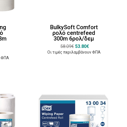
ing
BulkySoft Comfort
λό
ρολό centrefeed
,8m
300m 6ρολ/δεμ
58.09€
53.80€
Οι τιμές περιλαμβάνουν ΦΠΑ
ν ΦΠΑ