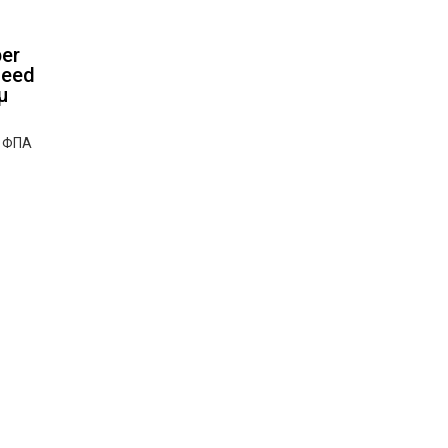
per
feed
μ
ν ΦΠΑ