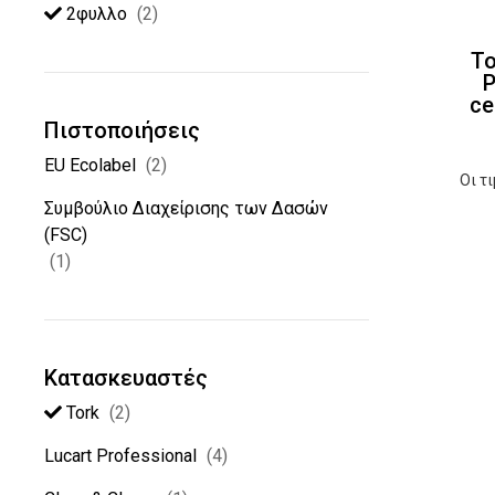
2φυλλο
(2)
To
P
ce
Πιστοποιήσεις
EU Ecolabel
(2)
Οι τ
Συµβούλιο ∆ιαχείρισης των ∆ασών
(FSC)
(1)
Κατασκευαστές
Tork
(2)
Lucart Professional
(4)