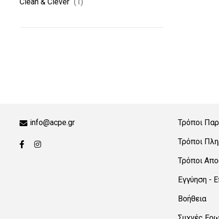
Clean & Clever
(1)
info@acpe.gr
Τρόποι Παρ
Τρόποι Πλ
Τρόποι Απ
Εγγύηση - 
Βοήθεια
Συχνές Ερ