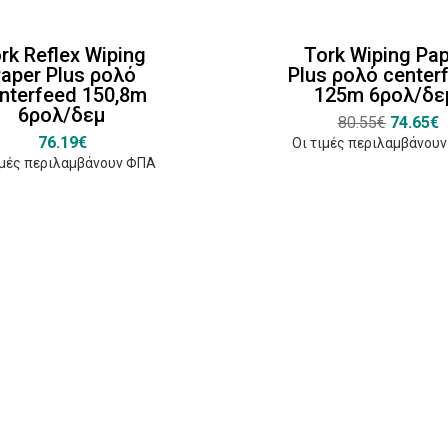
rk Reflex Wiping
Tork Wiping Pa
aper Plus ρολό
Plus ρολό center
nterfeed 150,8m
125m 6ρολ/δε
6ρολ/δεμ
80.55€
74.65€
76.19€
Οι τιμές περιλαμβάνου
ιμές περιλαμβάνουν ΦΠΑ