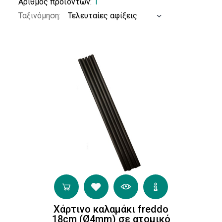
Αριθμός προϊόντων:
1
Ταξινόμηση:
Χάρτινο καλαμάκι freddo
18cm (Ø4mm) σε ατομικό