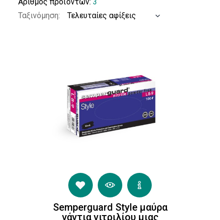
Αριθμός προϊόντων:
3
Γάντια
Ταξινόμηση:
μιας
Χρήσης
(3)
Γενικής
χρήσης
(3)
Semperguard Style μαύρα
γάντια νιτριλίου μιας