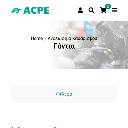
0
Home
Αναλώσιμα Καθαρισμού
Γάντια
Τιμή
Τιμή:
Αποστολή
Φίλτρα
Τύπος
Γαντιών