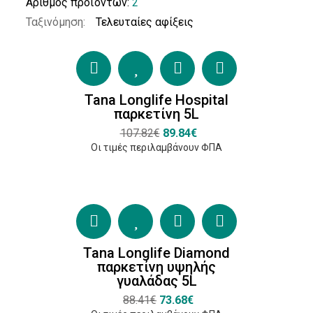
Αριθμός προϊόντων:
2
Ταξινόμηση:
Πιστοποιήσεις
Austrian
Ecolabel
Tana Longlife Hospital
(2)
παρκετίνη 5L
107.82€
89.84€
Οι τιμές περιλαμβάνουν ΦΠΑ
Κατασκευαστές
Diversey
(12)
Tana
Tana Longlife Diamond
παρκετίνη υψηλής
Professional
γυαλάδας 5L
(4)
88.41€
73.68€
Buzil