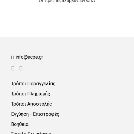
Οι τιμές περιλαμβάνουν ΦΠΑ
(2)
Sanitec
(3)
Green Care
Professional
(2)
info@acpe.gr
Glochem
(4)
Τρόποι Παραγγελίας
Τρόποι Πληρωμής
Τρόποι Αποστολής
Εγγύηση - Επιστροφές
Βοήθεια