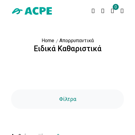
0
Home
Απορρυπαντικά
Τιμή
Ειδικά Kαθαριστικά
Τιμή:
Αποστολή
Φίλτρα
Είδος
Υγρό
(2)