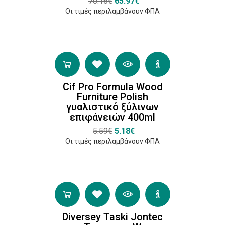
70.16€
65.97€
Καθαριστικά
Οι τιμές περιλαμβάνουν ΦΠΑ
Επιφανειών
(1)
Καθαριστικά
Δαπέδων
(5)
Cif Pro Formula Wood
Καθαριστικά
Furniture Polish
γυαλιστικό ξύλινων
Επίπλων και
επιφάνειών 400ml
Ξύλου
(1)
5.59€
5.18€
Οι τιμές περιλαμβάνουν ΦΠΑ
Καθαριστικά
Χαλιών
(1)
Diversey Taski Jontec