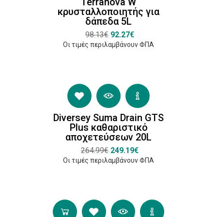
Terranova W
Τύπος
κρυσταλλοποιητής για
Απορρυπαντικού
δάπεδα 5L
Κουζίνας
98.13€
92.27€
Καθαριστικά
Οι τιμές περιλαμβάνουν ΦΠΑ
Φούρνου και
Grill
(1)
Καθαριστικό
για
Diversey Suma Drain GTS
Καταψύκτες
Plus καθαριστικό
(1)
αποχετεύσεων 20L
Αφαλατικά
264.99€
249.19€
(1)
Οι τιμές περιλαμβάνουν ΦΠΑ
Τύπος