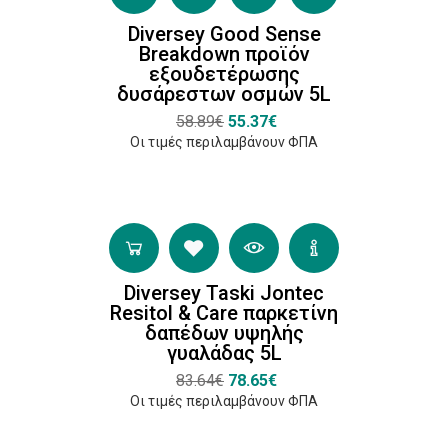
Απορρυπαντικού
Diversey Good Sense
Μπάνιου
Breakdown προϊόν
Αφαιρετικά
εξουδετέρωσης
Μούχλας
δυσάρεστων οσμών 5L
(1)
58.89€
55.37€
Οι τιμές περιλαμβάνουν ΦΠΑ
Είδος
Υγρό
(27)
Diversey Taski Jontec
Resitol & Care παρκετίνη
Σπρέι
δαπέδων υψηλής
(3)
γυαλάδας 5L
83.64€
78.65€
Οι τιμές περιλαμβάνουν ΦΠΑ
Πιστοποιήσεις