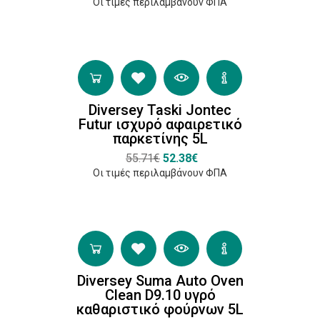
(4)
Οι τιμές περιλαμβάνουν ΦΠΑ
Cif
(1)
Green Care
Professional
Diversey Taski Jontec
(3)
Futur ισχυρό αφαιρετικό
Glochem
παρκετίνης 5L
(7)
55.71€
52.38€
Οι τιμές περιλαμβάνουν ΦΠΑ
Diversey Suma Auto Oven
Clean D9.10 υγρό
καθαριστικό φούρνων 5L