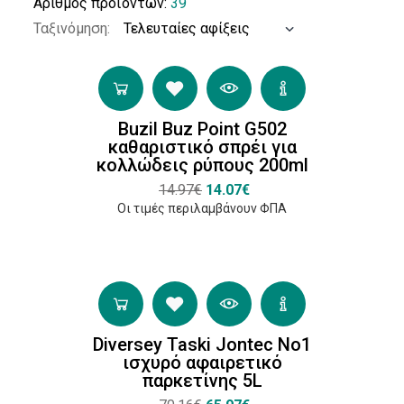
Αριθμός προϊόντων:
39
Ταξινόμηση:
Τύπος
Απορρυπαντικού
Buzil Buz Point G502
Επιφανειών
καθαριστικό σπρέι για
Αρωματικά
κολλώδεις ρύπους 200ml
και
14.97€
14.07€
Αποσμηση
Οι τιμές περιλαμβάνουν ΦΠΑ
(5)
Καθαριστικό
Οχημάτων
(1)
Καθαριστικό
Diversey Taski Jontec No1
Τζακιών
ισχυρό αφαιρετικό
παρκετίνης 5L
(1)