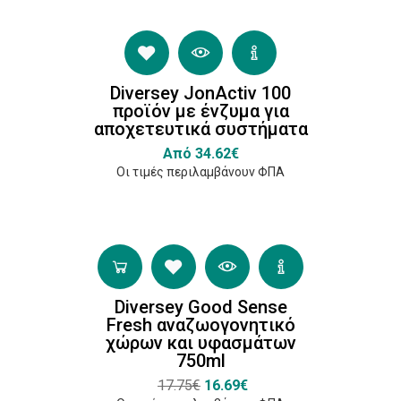
Austrian
Ecolabel
(2)
Diversey JonActiv 100
προϊόν με ένζυμα για
αποχετευτικά συστήματα
Από 34.62€
Κατασκευαστές
Οι τιμές περιλαμβάνουν ΦΠΑ
Diversey
(14)
Tana
Professional
(4)
Diversey Good Sense
Fresh αναζωογονητικό
Buzil
χώρων και υφασμάτων
(5)
750ml
Sanitec
17.75€
16.69€